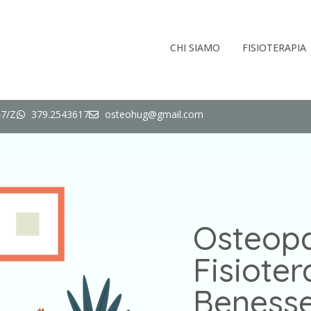
CHI SIAMO
FISIOTERAPIA
47/Z
379.2543617
osteohug@gmail.com
Osteopa
Fisioter
Beness