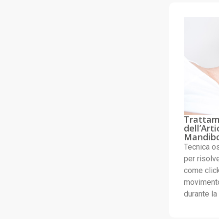
Trattam
dell’Art
Mandibo
Tecnica os
per risolv
come click
movimento
durante la