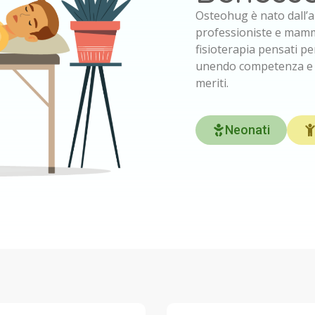
Osteohug è nato dall’am
professioniste e mamm
fisioterapia pensati pe
unendo competenza e se
meriti.
Neonati