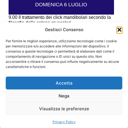
DOMENICA 6 LUGLIO
9.00
Il trattamento dei click mandibolari secondo la
filosofia delle catene muscolari
10.00
Fasce legamenti o muscoli?
Gestisci Consenso
11.00
Il trattamento del locking secondo la teoria
delle catene muscolari
Per fornire le migliori esperienze, utilizziamo tecnologie come i cookie
12.00
Discussione
per memorizzare e/o accedere alle informazioni del dispositivo. Il
13.30
Pausa
consenso a queste tecnologie ci permetterà di elaborare dati come il
14.30
Parte pratica
comportamento di navigazione o ID unici su questo sito. Non
15.30
Riesamina della valutazione e del trattamento
acconsentire o ritirare il consenso può influire negativamente su alcune
16.00
Fine Lavori
caratteristiche e funzioni.
Accetta
Rombolá Morena Tourism and Event Consulting
Nega
info@morenarombola.it
Visualizza le preferenze
morena.rombola@yahoo.it
392 2234478
Privacy Policy